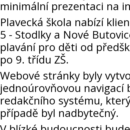
minimální prezentaci na i
Plavecká škola nabízí klie
5 - Stodlky a Nové Butovic
plavání pro děti od předš
po 9. třídu ZŠ.
Webové stránky byly vytv
jednoúrovňovou navigací 
redakčního systému, který
případě byl nadbytečný.
V blízké budoucnosti bud