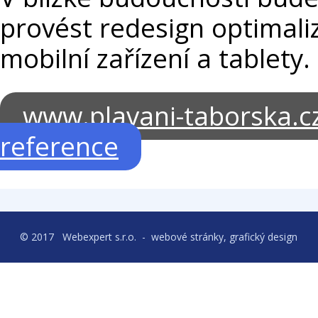
provést redesign optimali
mobilní zařízení a tablety.
www.plavani-taborska.c
reference
© 2017 Webexpert s.r.o.
-
webové stránky, grafický design